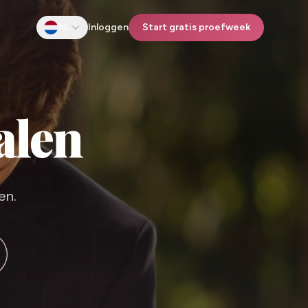
NL
Inloggen
Start gratis proefweek
alen
en.