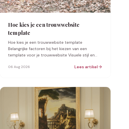
Hoe kies je een trouwwebsite
template
Hoe kies je een trouwwebsite template
Belangrijke factoren bij het kiezen van een
template voor je trouwwebsite Visuele stijl en
thema Het eerste wat je opvalt bij een
Lees artikel
06 Aug 2026
trouwwebsite…