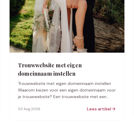
Trouwwebsite met eigen
domeinnaam instellen
Trouwwebsite met eigen domeinnaam instellen
Waarom kiezen voor een eigen domeinnaam voor
je trouwwebsite? Een trouwwebsite met een
eigen domeinnaam instellen biedt verschillende
Lees artikel
03 Aug 2026
vo…