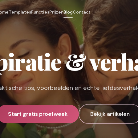
ome
Templates
Functies
Prijzen
Blog
Contact
piratie & verh
aktische tips, voorbeelden en echte liefdesverhal
Start gratis proefweek
Bekijk artikelen