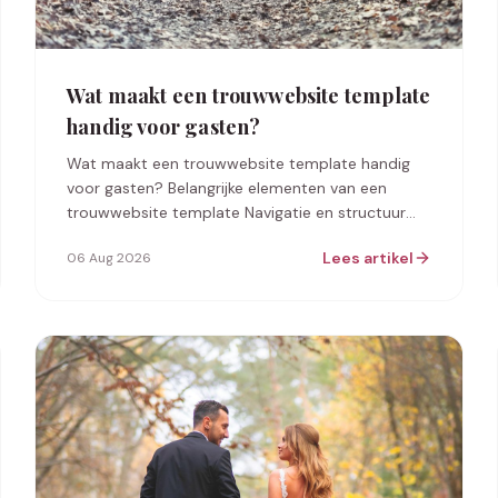
Wat maakt een trouwwebsite template
handig voor gasten?
Wat maakt een trouwwebsite template handig
voor gasten? Belangrijke elementen van een
trouwwebsite template Navigatie en structuur
Een goed gestructureerde trouwwebsite maakt
Lees artikel
06 Aug 2026
het v…